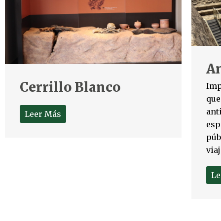
A
Cerrillo Blanco
Imp
que
ant
Leer Más
esp
púb
viaj
Le