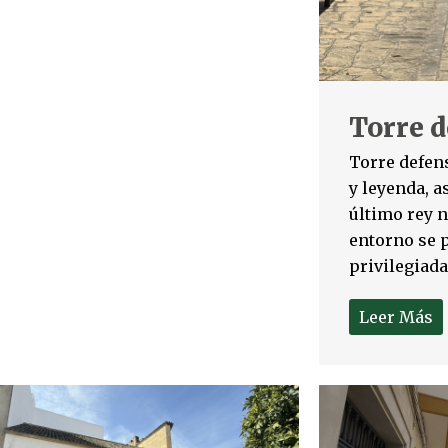
Torre d
Torre defens
y leyenda, a
último rey n
entorno se p
privilegiadas,
Leer Más