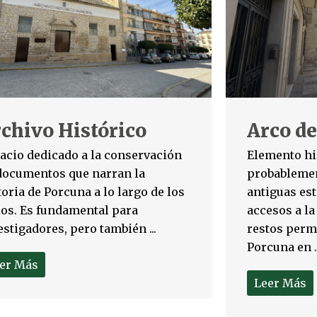
chivo Histórico
Arco de
acio dedicado a la conservación
Elemento hi
documentos que narran la
probablemen
toria de Porcuna a lo largo de los
antiguas est
los. Es fundamental para
accesos a la
estigadores, pero también ...
restos perm
Porcuna en ..
er Más
Leer Más